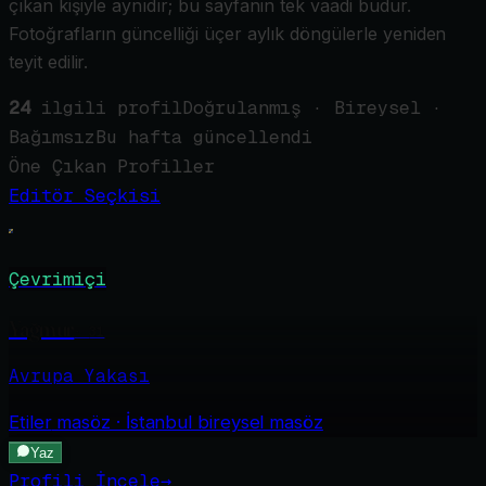
çıkan kişiyle aynıdır; bu sayfanın tek vaadi budur.
Fotoğrafların güncelliği üçer aylık döngülerle yeniden
teyit edilir.
24
ilgili profil
Doğrulanmış · Bireysel ·
Bağımsız
Bu hafta güncellendi
Öne Çıkan Profiller
Editör Seçkisi
Çevrimiçi
Yağmur
·
31
Avrupa Yakası
Etiler
masöz · İstanbul bireysel masöz
Yaz
Profili İncele
→