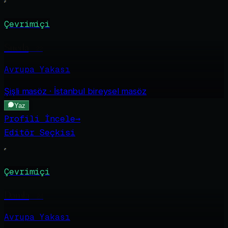
Çevrimiçi
Sueda
·
22
Avrupa Yakası
Şişli
masöz · İstanbul bireysel masöz
Yaz
Profili İncele
→
Editör Seçkisi
Çevrimiçi
Damla
·
24
Avrupa Yakası