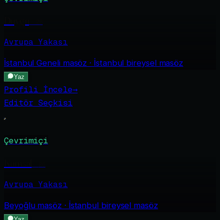
Duygu
·
28
Avrupa Yakası
İstanbul Geneli
masöz · İstanbul bireysel masöz
Yaz
Profili İncele
→
Editör Seçkisi
Çevrimiçi
Kumsal
·
26
Avrupa Yakası
Beyoğlu
masöz · İstanbul bireysel masöz
Yaz