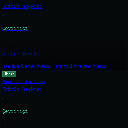
Editör Seçkisi
Çevrimiçi
Derya
·
25
Avrupa Yakası
İstanbul Geneli
masöz · İstanbul bireysel masöz
Yaz
Profili İncele
→
Editör Seçkisi
Çevrimiçi
Ela
·
25