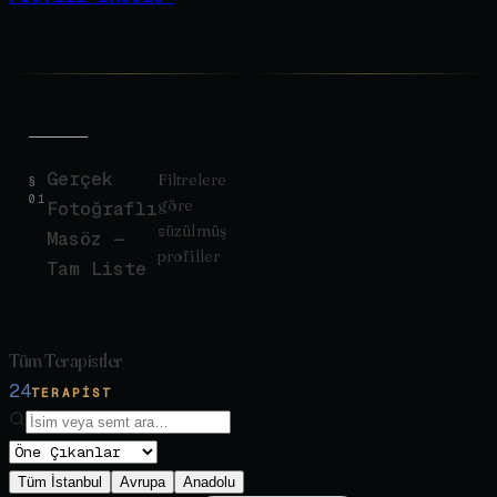
Gerçek
Filtrelere
§
01
göre
Fotoğraflı
süzülmüş
Masöz —
profiller
Tam Liste
Tüm Terapistler
24
TERAPIST
Tüm İstanbul
Avrupa
Anadolu