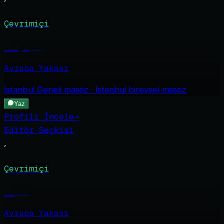
Çevrimiçi
Derya
·
25
Avrupa Yakası
İstanbul Geneli
masöz · İstanbul bireysel masöz
Yaz
Profili İncele
→
Editör Seçkisi
Çevrimiçi
Ela
·
25
Avrupa Yakası