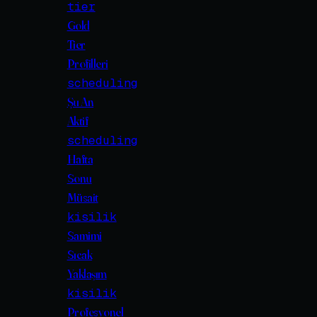
tier
Gold
Tier
Profilleri
scheduling
Şu An
Aktif
scheduling
Hafta
Sonu
Müsait
kisilik
Samimi
Sıcak
Yaklaşım
kisilik
Profesyonel