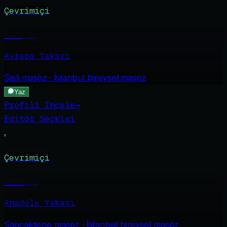
Çevrimiçi
Lara
·
22
Avrupa Yakası
Şişli
masöz · İstanbul bireysel masöz
Yaz
Profili İncele
→
Editör Seçkisi
Çevrimiçi
Duru
·
26
Anadolu Yakası
Sancaktepe
masöz · İstanbul bireysel masöz