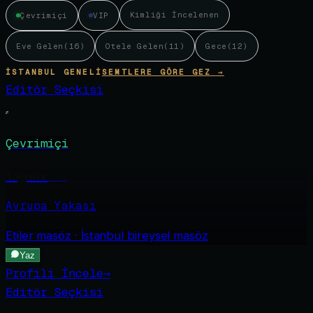
Kimliği İncelenen
Çevrimiçi
VIP
Eve Gelen
(
16
)
Otele Gelen
(
11
)
Gece
(
12
)
İSTANBUL GENELI
SEMTLERE GÖRE GEZ →
Editör Seçkisi
Çevrimiçi
Yağmur
·
31
Avrupa Yakası
Etiler
masöz · İstanbul bireysel masöz
Yaz
Profili İncele
→
Editör Seçkisi