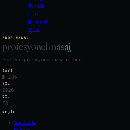
Mesafeli
tier
Deneyimli
Masöz
PROF MASAJ
profesyonel
masaj
Sertifikalı profesyonel masaj rehberi.
SAYI
№
135
YIL
2026
DIL
TR
KEŞIF
Ana Sayfa
Rehber