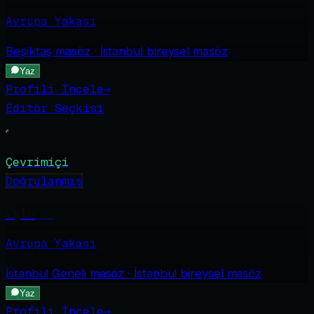
Avrupa Yakası
Beşiktaş
masöz · İstanbul bireysel masöz
Yaz
Profili İncele
→
Editör Seçkisi
Çevrimiçi
Doğrulanmış
Öykü
·
26
Avrupa Yakası
İstanbul Geneli
masöz · İstanbul bireysel masöz
Yaz
Profili İncele
→