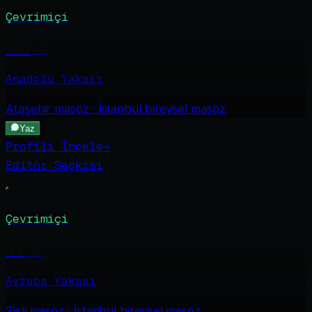
Çevrimiçi
Mira
·
27
Anadolu Yakası
Ataşehir
masöz · İstanbul bireysel masöz
Yaz
Profili İncele
→
Editör Seçkisi
Çevrimiçi
Asli
·
26
Avrupa Yakası
Şişli
masöz · İstanbul bireysel masöz