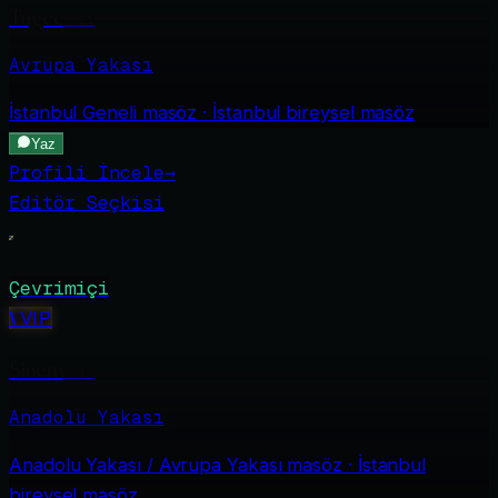
Tugce
·
21
Avrupa Yakası
İstanbul Geneli
masöz · İstanbul bireysel masöz
Yaz
Profili İncele
→
Editör Seçkisi
Çevrimiçi
V
VIP
Sinem
·
19
Anadolu Yakası
Anadolu Yakası / Avrupa Yakası
masöz · İstanbul
bireysel masöz