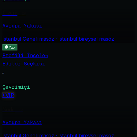
Gizem
·
29
Avrupa Yakası
İstanbul Geneli
masöz · İstanbul bireysel masöz
Yaz
Profili İncele
→
Editör Seçkisi
Çevrimiçi
V
VIP
Sude
·
23
Avrupa Yakası
İstanbul Geneli
masöz · İstanbul bireysel masöz