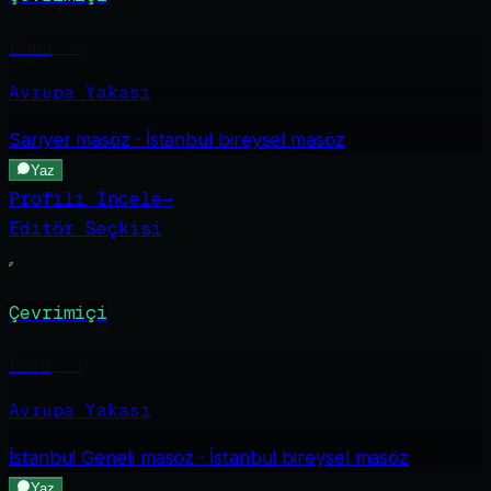
Rana
·
26
Avrupa Yakası
Sarıyer
masöz · İstanbul bireysel masöz
Yaz
Profili İncele
→
Editör Seçkisi
Çevrimiçi
İrem
·
24
Avrupa Yakası
İstanbul Geneli
masöz · İstanbul bireysel masöz
Yaz