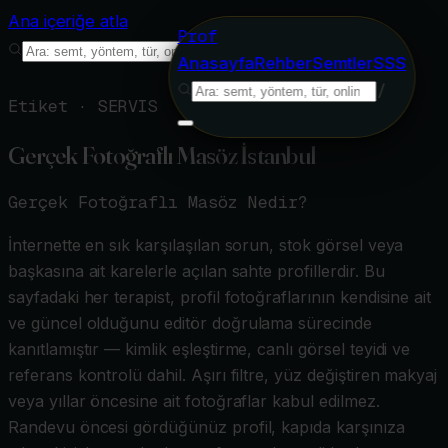
Ana içeriğe atla
Prof
/
Anasayfa
Rehber
Semtler
SSS
/
Etiket ·
SERVIS
Gerçek Fotoğraflı Masöz İstanbul
Gerçek Fotoğraflı Masöz
Nedir?
İnternette en sık karşılaşılan sorun, stok görsel veya
başkasına ait karelerle açılan sahte profillerdir. Bu
sayfadaki her terapist, profil fotoğraflarının kendisine ait
ve güncel olduğunu editör doğrulama sürecinde
kanıtlamıştır — kimlik eşleştirme, canlı görsel teyidi ve
referans kontrolü dahil. Aşırı filtre, yüz değiştiren makyaj
veya yıllar öncesine ait fotoğraflar kabul edilmez.
Randevu öncesi gördüğünüz profil, kapıda karşınıza