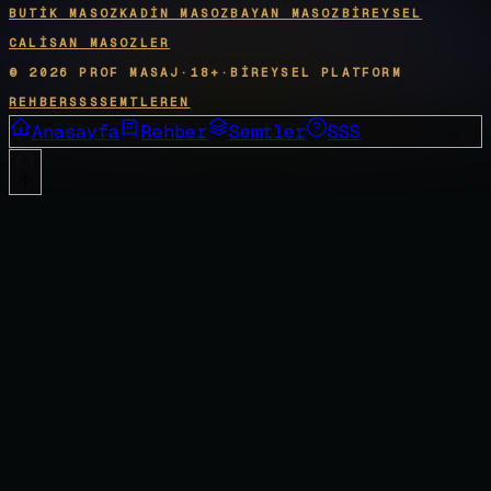
BUTIK MASOZ
KADIN MASOZ
BAYAN MASOZ
BIREYSEL
CALISAN MASOZLER
©
2026
PROF MASAJ
·
18+
·
BIREYSEL PLATFORM
REHBER
SSS
SEMTLER
EN
Anasayfa
Rehber
Semtler
SSS