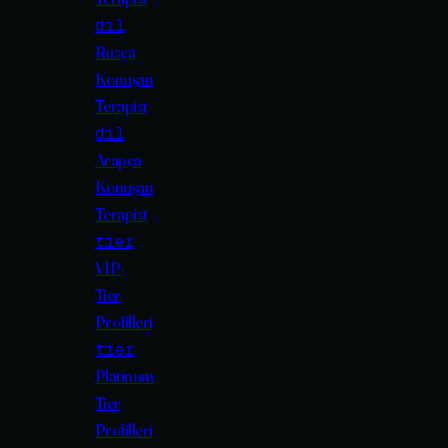
dil
Rusça
Konuşan
Terapist
dil
Arapça
Konuşan
Terapist
tier
VIP
Tier
Profilleri
tier
Platinum
Tier
Profilleri