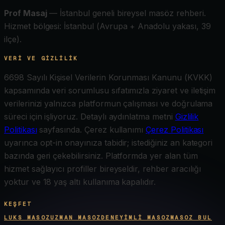
Prof Masaj
— İstanbul geneli bireysel masöz rehberi.
Hizmet bölgesi: İstanbul (Avrupa + Anadolu yakası, 39
ilçe).
VERI VE GIZLILIK
6698 Sayılı Kişisel Verilerin Korunması Kanunu (KVKK)
kapsamında veri sorumlusu sıfatımızla ziyaret ve iletişim
verilerinizi yalnızca platformun çalışması ve doğrulama
süreci için işliyoruz. Detaylı aydınlatma metni
Gizlilik
Politikası
sayfasında. Çerez kullanımı
Çerez Politikası
uyarınca opt-in onayınıza tabidir; istediğiniz an kategori
bazında geri çekebilirsiniz. Platformda yer alan tüm
hizmet sağlayıcı profiller bireyseldir, rehber aracılığı
yoktur ve 18 yaş altı kullanıma kapalıdır.
KEŞFET
LUKS MASOZ
UZMAN MASOZ
DENEYIMLI MASOZ
MASOZ BUL