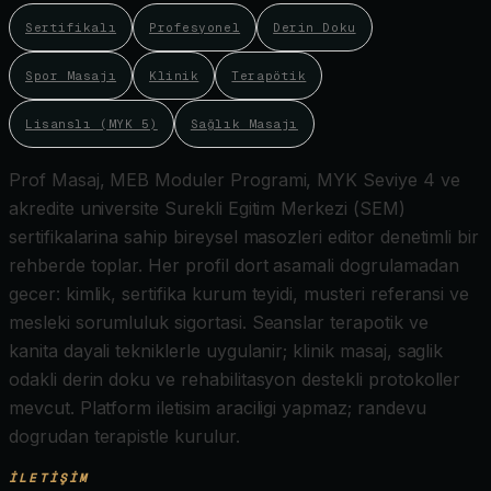
Sertifikalı
Profesyonel
Derin Doku
Spor Masajı
Klinik
Terapötik
Lisanslı (MYK 5)
Sağlık Masajı
Prof Masaj, MEB Moduler Programi, MYK Seviye 4 ve
akredite universite Surekli Egitim Merkezi (SEM)
sertifikalarina sahip bireysel masozleri editor denetimli bir
rehberde toplar. Her profil dort asamali dogrulamadan
gecer: kimlik, sertifika kurum teyidi, musteri referansi ve
mesleki sorumluluk sigortasi. Seanslar terapotik ve
kanita dayali tekniklerle uygulanir; klinik masaj, saglik
odakli derin doku ve rehabilitasyon destekli protokoller
mevcut. Platform iletisim araciligi yapmaz; randevu
dogrudan terapistle kurulur.
İLETIŞIM