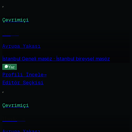
Çevrimiçi
Naz
·
26
Avrupa Yakası
İstanbul Geneli
masöz · İstanbul bireysel masöz
Yaz
Profili İncele
→
Editör Seçkisi
Çevrimiçi
Hande
·
25
Avrupa Yakası