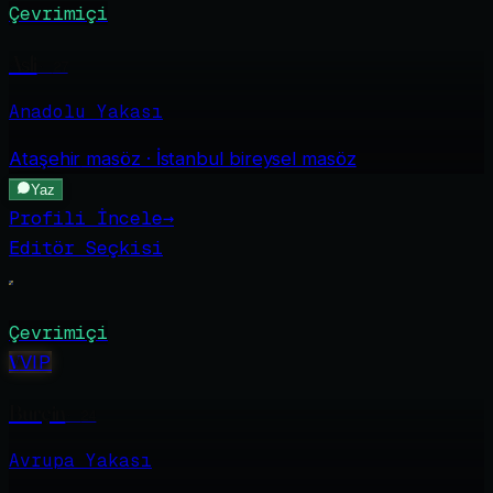
Çevrimiçi
Asli
·
27
Anadolu Yakası
Ataşehir
masöz · İstanbul bireysel masöz
Yaz
Profili İncele
→
Editör Seçkisi
Çevrimiçi
V
VIP
Burçin
·
24
Avrupa Yakası