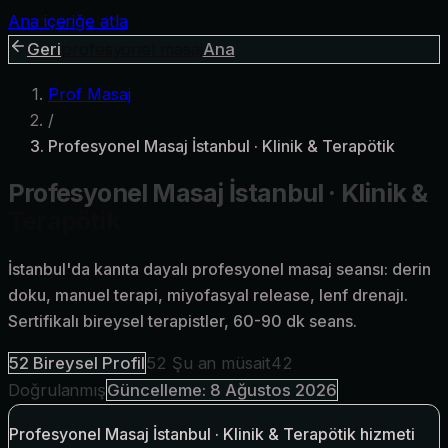
Ana içeriğe atla
Geri
profesyonel masaj
Ana
Prof Masaj
/
Profesyonel Masaj İstanbul · Klinik & Terapötik
Profesyonel Masaj İstanbul · Klinik &
Terapötik
İstanbul'da kanıta dayalı profesyonel masaj seansı: derin
doku, manuel terapi, miyofasyal release, lenf drenajı.
Sertifikalı bireysel terapistler, 60-90 dk seans.
52
Bireysel Profil
52
Şu an müsait
42
Doğrulanmış
Güncelleme:
8 Ağustos 2026
Profesyonel Masaj İstanbul · Klinik & Terapötik hizmeti