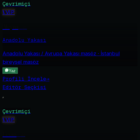
Çevrimiçi
V
VIP
Aleyna
·
21
Anadolu Yakası
Anadolu Yakası / Avrupa Yakası
masöz · İstanbul
bireysel masöz
Yaz
Profili İncele
→
Editör Seçkisi
Çevrimiçi
V
VIP
Ecem
·
22