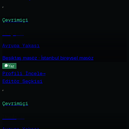
Çevrimiçi
Derya
·
22
Avrupa Yakası
Beşiktaş
masöz · İstanbul bireysel masöz
Yaz
Profili İncele
→
Editör Seçkisi
Çevrimiçi
Damla
·
24