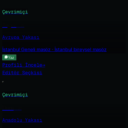
Çevrimiçi
Tugce
·
21
Avrupa Yakası
İstanbul Geneli
masöz · İstanbul bireysel masöz
Yaz
Profili İncele
→
Editör Seçkisi
Çevrimiçi
Duru
·
26
Anadolu Yakası