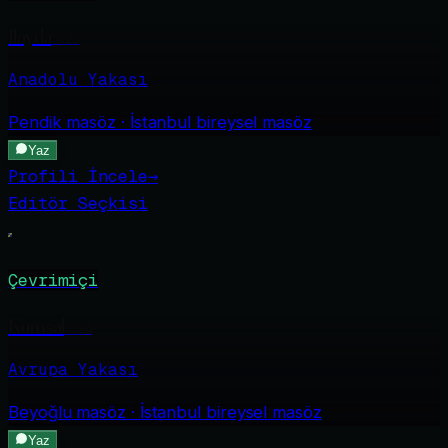
Ilayda
·
26
Anadolu Yakası
Pendik
masöz · İstanbul bireysel masöz
Yaz
Profili İncele
→
Editör Seçkisi
Çevrimiçi
Kumsal
·
26
Avrupa Yakası
Beyoğlu
masöz · İstanbul bireysel masöz
Yaz