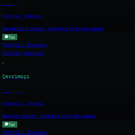
İnna
·
26
Avrupa Yakası
Beylikdüzü
masöz · İstanbul bireysel masöz
Yaz
Profili İncele
→
Editör Seçkisi
Çevrimiçi
Simge
·
26
Anadolu Yakası
Beykoz
masöz · İstanbul bireysel masöz
Yaz
Profili İncele
→