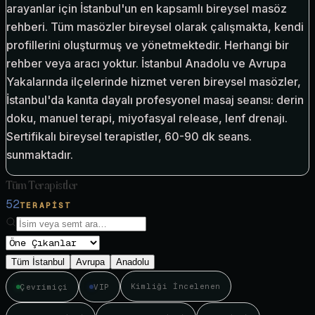
arayanlar için İstanbul'un en kapsamlı bireysel masöz
rehberi. Tüm masözler bireysel olarak çalışmakta, kendi
profillerini oluşturmuş ve yönetmektedir. Herhangi bir
rehber veya aracı yoktur. İstanbul Anadolu ve Avrupa
Yakalarında ilçelerinde hizmet veren bireysel masözler,
İstanbul'da kanıta dayalı profesyonel masaj seansı: derin
doku, manuel terapi, miyofasyal release, lenf drenajı.
Sertifikalı bireysel terapistler, 60-90 dk seans.
sunmaktadır.
Tüm Terapistler
52
TERAPIST
Tüm İstanbul
Avrupa
Anadolu
Kimliği İncelenen
Çevrimiçi
VIP