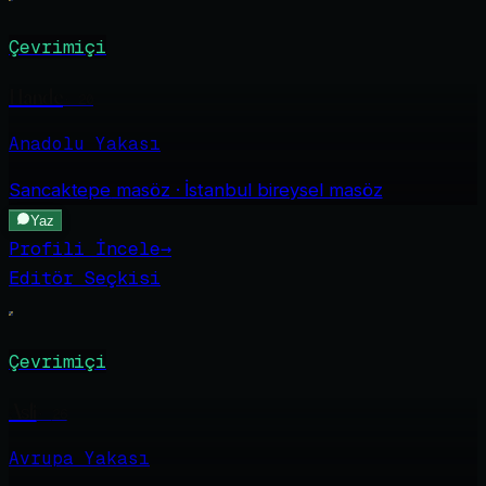
Çevrimiçi
Hande
·
20
Anadolu Yakası
Sancaktepe
masöz · İstanbul bireysel masöz
Yaz
Profili İncele
→
Editör Seçkisi
Çevrimiçi
Asli
·
26
Avrupa Yakası