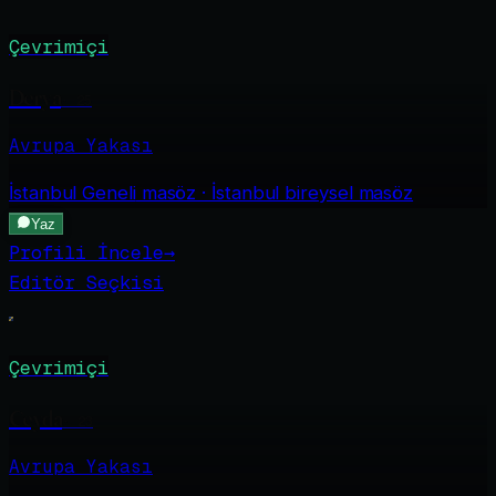
Çevrimiçi
Derya
·
25
Avrupa Yakası
İstanbul Geneli
masöz · İstanbul bireysel masöz
Yaz
Profili İncele
→
Editör Seçkisi
Çevrimiçi
Ceyda
·
23
Avrupa Yakası