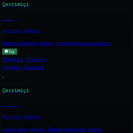
Çevrimiçi
Lale
·
29
Avrupa Yakası
İstanbul Geneli
masöz · İstanbul bireysel masöz
Yaz
Profili İncele
→
Editör Seçkisi
Çevrimiçi
Serra
·
26
Avrupa Yakası
Eyüpsultan
masöz · İstanbul bireysel masöz