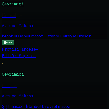
Çevrimiçi
Kumsal
·
25
Avrupa Yakası
İstanbul Geneli
masöz · İstanbul bireysel masöz
Yaz
Profili İncele
→
Editör Seçkisi
Çevrimiçi
Lara
·
22
Avrupa Yakası
Şişli
masöz · İstanbul bireysel masöz