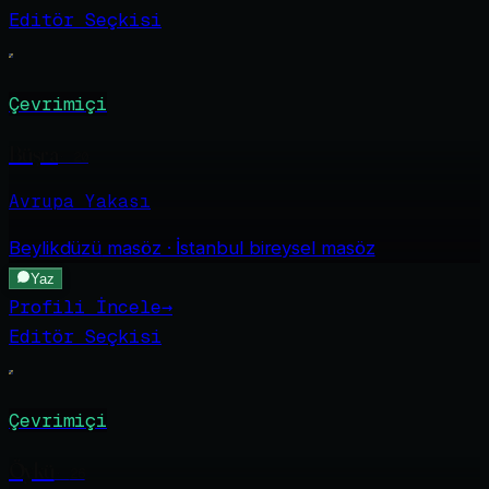
Editör Seçkisi
Çevrimiçi
Büşra
·
20
Avrupa Yakası
Beylikdüzü
masöz · İstanbul bireysel masöz
Yaz
Profili İncele
→
Editör Seçkisi
Çevrimiçi
Öykü
·
26