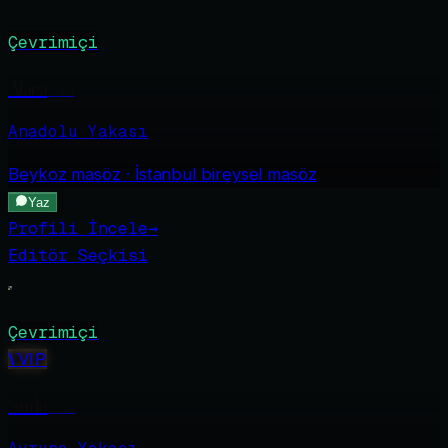
Çevrimiçi
Alara
·
24
Anadolu Yakası
Beykoz
masöz · İstanbul bireysel masöz
Yaz
Profili İncele
→
Editör Seçkisi
Çevrimiçi
V
VIP
Sude
·
23