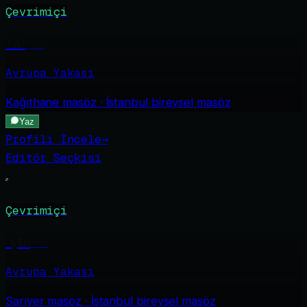
Çevrimiçi
Jale
·
24
Avrupa Yakası
Kağıthane
masöz · İstanbul bireysel masöz
Yaz
Profili İncele
→
Editör Seçkisi
Çevrimiçi
Aylin
·
23
Avrupa Yakası
Sarıyer
masöz · İstanbul bireysel masöz