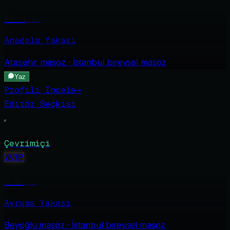
Elena
·
22
Anadolu Yakası
Ataşehir
masöz · İstanbul bireysel masöz
Yaz
Profili İncele
→
Editör Seçkisi
Çevrimiçi
V
VIP
Selin
·
23
Avrupa Yakası
Beyoğlu
masöz · İstanbul bireysel masöz