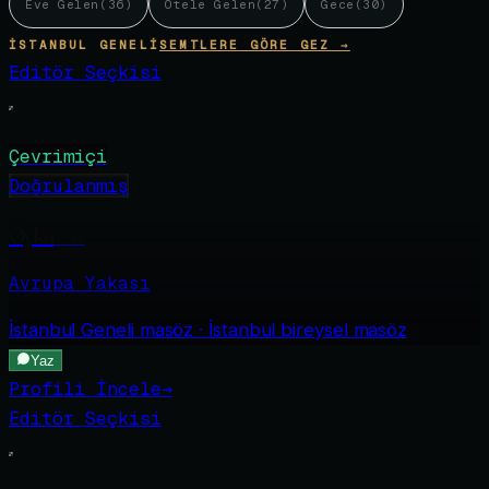
Eve Gelen
(
36
)
Otele Gelen
(
27
)
Gece
(
30
)
İSTANBUL GENELI
SEMTLERE GÖRE GEZ →
Editör Seçkisi
Çevrimiçi
Doğrulanmış
Öykü
·
26
Avrupa Yakası
İstanbul Geneli
masöz · İstanbul bireysel masöz
Yaz
Profili İncele
→
Editör Seçkisi