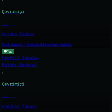
Çevrimiçi
Asli
·
26
Avrupa Yakası
Şişli
masöz · İstanbul bireysel masöz
Yaz
Profili İncele
→
Editör Seçkisi
Çevrimiçi
Ece
·
28
Anadolu Yakası