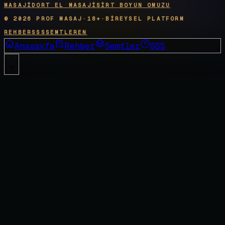
MASAJI
DORT EL MASAJI
SIRT BOYUN OMUZU
©
2026
PROF MASAJ
·
18+
·
BIREYSEL PLATFORM
REHBER
SSS
SEMTLER
EN
Anasayfa
Rehber
Semtler
SSS