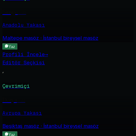
Simge
·
23
Anadolu Yakası
Maltepe
masöz · İstanbul bireysel masöz
Yaz
Profili İncele
→
Editör Seçkisi
Çevrimiçi
Derya
·
22
Avrupa Yakası
Beşiktaş
masöz · İstanbul bireysel masöz
Yaz