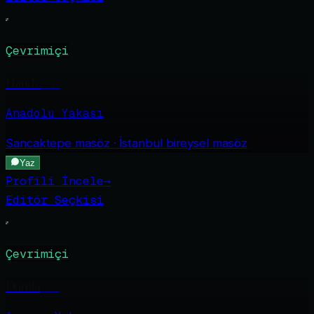
Çevrimiçi
Hande
·
20
Anadolu Yakası
Sancaktepe
masöz · İstanbul bireysel masöz
Yaz
Profili İncele
→
Editör Seçkisi
Çevrimiçi
Damla
·
24