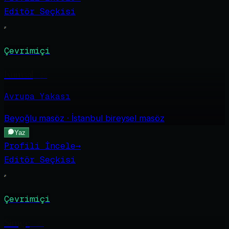
Editör Seçkisi
Çevrimiçi
Kumsal
·
26
Avrupa Yakası
Beyoğlu
masöz · İstanbul bireysel masöz
Yaz
Profili İncele
→
Editör Seçkisi
Çevrimiçi
Simge
·
23