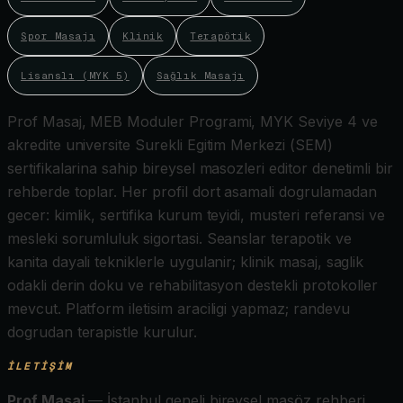
Spor Masajı
Klinik
Terapötik
Lisanslı (MYK 5)
Sağlık Masajı
Prof Masaj, MEB Moduler Programi, MYK Seviye 4 ve
akredite universite Surekli Egitim Merkezi (SEM)
sertifikalarina sahip bireysel masozleri editor denetimli bir
rehberde toplar. Her profil dort asamali dogrulamadan
gecer: kimlik, sertifika kurum teyidi, musteri referansi ve
mesleki sorumluluk sigortasi. Seanslar terapotik ve
kanita dayali tekniklerle uygulanir; klinik masaj, saglik
odakli derin doku ve rehabilitasyon destekli protokoller
mevcut. Platform iletisim araciligi yapmaz; randevu
dogrudan terapistle kurulur.
İLETIŞIM
Prof Masaj
— İstanbul geneli bireysel masöz rehberi.