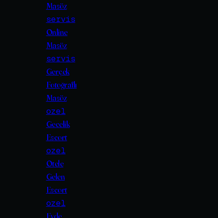
Masöz
servis
Online
Masöz
servis
Gerçek
Fotoğraflı
Masöz
ozel
Gecelik
Escort
ozel
Otele
Gelen
Escort
ozel
Evde