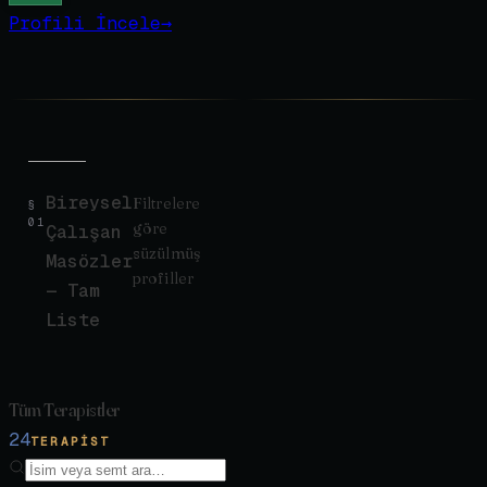
Profili İncele
→
Bireysel
Filtrelere
§
01
göre
Çalışan
süzülmüş
Masözler
profiller
— Tam
Liste
Tüm Terapistler
24
TERAPIST