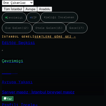
Tüm İstanbul
Avrupa
Anadolu
Kimliği İncelenen
Çevrimiçi
VIP
Eve Gelen
(
12
)
Otele Gelen
(
15
)
Gece
(
17
)
İSTANBUL GENELI
SEMTLERE GÖRE GEZ →
Editör Seçkisi
Çevrimiçi
Rana
·
26
Avrupa Yakası
Sarıyer
masöz · İstanbul bireysel masöz
Yaz
Profili İncele
→