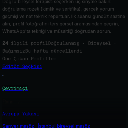
Doğru bireysel terapisti seçerken üç sinyale bakın:
doğrulama rozeti (kimlik ve sertifika), gerçek yorum
geçmişi ve net teknik repertuar. İlk seansı gündüz saatine
alın, profil fotoğrafını ters görsel aramasından geçirin,
WhatsApp'ta tekniği ve müsaitliği doğrudan sorun.
24
ilgili profil
Doğrulanmış · Bireysel ·
Bağımsız
Bu hafta güncellendi
Öne Çıkan Profiller
Editör Seçkisi
Çevrimiçi
Rana
·
26
Avrupa Yakası
Sarıyer
masöz · İstanbul bireysel masöz