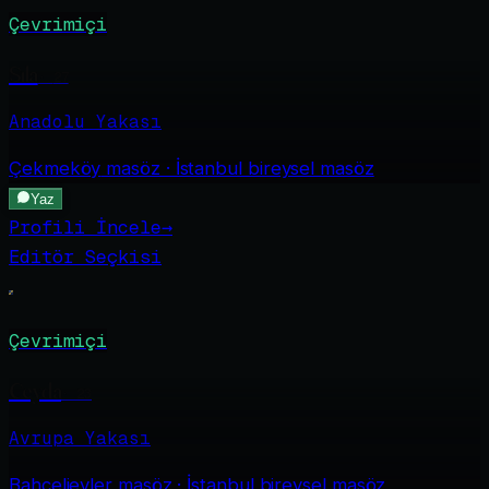
Çevrimiçi
Sıla
·
27
Anadolu Yakası
Çekmeköy
masöz · İstanbul bireysel masöz
Yaz
Profili İncele
→
Editör Seçkisi
Çevrimiçi
Ceyda
·
23
Avrupa Yakası
Bahçelievler
masöz · İstanbul bireysel masöz