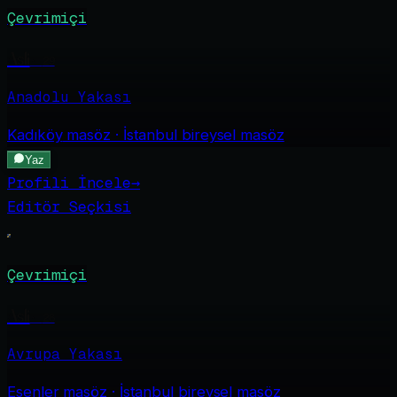
Çevrimiçi
Asli
·
29
Anadolu Yakası
Kadıköy
masöz · İstanbul bireysel masöz
Yaz
Profili İncele
→
Editör Seçkisi
Çevrimiçi
Asli
·
28
Avrupa Yakası
Esenler
masöz · İstanbul bireysel masöz