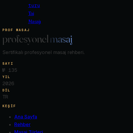
turu
Tai
Masajı
PROF MASAJ
profesyonel
masaj
Sertifikalı profesyonel masaj rehberi.
SAYI
№
135
YIL
2026
DIL
TR
KEŞIF
Ana Sayfa
Rehber
Masaj Türleri