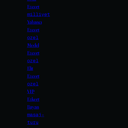
Escort
milliyet
Yabancı
Escort
ozel
Model
Escort
ozel
Elit
Escort
ozel
VIP
Eskort
Bayan
masaj-
turu