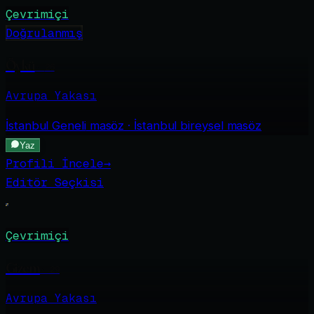
Çevrimiçi
Doğrulanmış
Öykü
·
26
Avrupa Yakası
İstanbul Geneli
masöz · İstanbul bireysel masöz
Yaz
Profili İncele
→
Editör Seçkisi
Çevrimiçi
Gizem
·
29
Avrupa Yakası