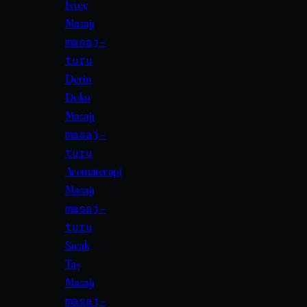
İsveç
Masajı
masaj-
turu
Derin
Doku
Masajı
masaj-
turu
Aromaterapi
Masajı
masaj-
turu
Sıcak
Taş
Masajı
masaj-