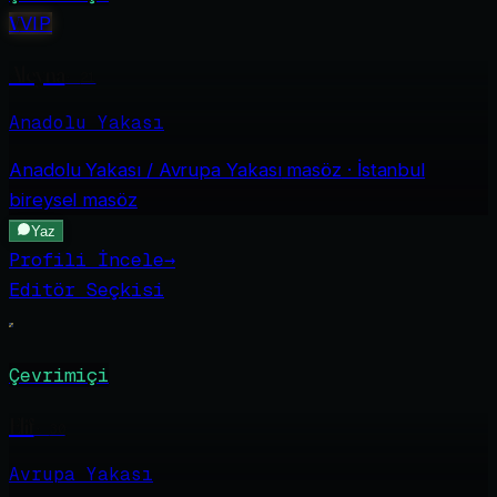
V
VIP
Aleyna
·
21
Anadolu Yakası
Anadolu Yakası / Avrupa Yakası
masöz · İstanbul
bireysel masöz
Yaz
Profili İncele
→
Editör Seçkisi
Çevrimiçi
Elif
·
30
Avrupa Yakası