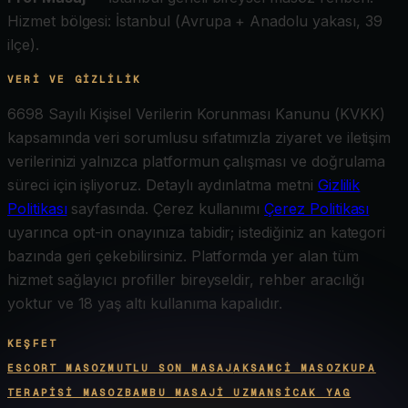
Hizmet bölgesi: İstanbul (Avrupa + Anadolu yakası, 39
ilçe).
VERI VE GIZLILIK
6698 Sayılı Kişisel Verilerin Korunması Kanunu (KVKK)
kapsamında veri sorumlusu sıfatımızla ziyaret ve iletişim
verilerinizi yalnızca platformun çalışması ve doğrulama
süreci için işliyoruz. Detaylı aydınlatma metni
Gizlilik
Politikası
sayfasında. Çerez kullanımı
Çerez Politikası
uyarınca opt-in onayınıza tabidir; istediğiniz an kategori
bazında geri çekebilirsiniz. Platformda yer alan tüm
hizmet sağlayıcı profiller bireyseldir, rehber aracılığı
yoktur ve 18 yaş altı kullanıma kapalıdır.
KEŞFET
ESCORT MASOZ
MUTLU SON MASAJ
AKSAMCI MASOZ
KUPA
TERAPISI MASOZ
BAMBU MASAJI UZMAN
SICAK YAG