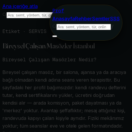
Ana içeriğe atla
Prof
/
Anasayfa
Rehber
Semtler
SSS
/
Etiket ·
SERVIS
Bireysel Çalışan Masözler İstanbul
Bireysel Çalışan Masözler
Nedir?
Bireysel çalışan masöz, bir salona, ajansa ya da aracıya
bağlı olmadan kendi adına seans veren terapisttir. Bu
sayfadaki her profil bağımsızdır: kendi randevu defterini
tutar, kendi sertifikalarını yükler, ücretini doğrudan
kendisi alır — arada komisyon, paket dayatması ya da
'merkez' yoktur. Avantajı şeffaflıktır; mesaj attığınız kişi,
randevuda kapıyı çalan kişiyle aynıdır. Fiziki mekânımız
yoktur; tüm seanslar eve ve otele gelen formatındadır.