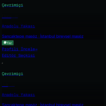
Çevrimiçi
Duru
·
26
Anadolu Yakası
Sancaktepe
masöz · İstanbul bireysel masöz
Yaz
Profili İncele
→
Editör Seçkisi
Çevrimiçi
Asli
·
22
Anadolu Yakası
Sancaktepe
masöz · İstanbul bireysel masöz