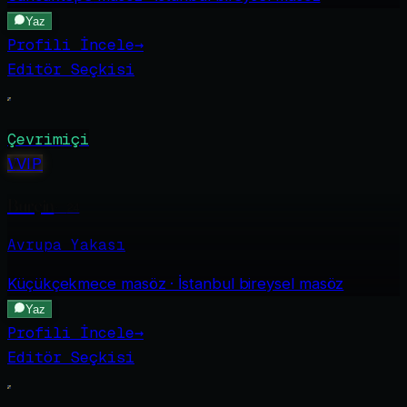
Yaz
Profili İncele
→
Editör Seçkisi
Çevrimiçi
V
VIP
Burçin
·
24
Avrupa Yakası
Küçükçekmece
masöz · İstanbul bireysel masöz
Yaz
Profili İncele
→
Editör Seçkisi