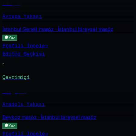
Lale
·
29
Avrupa Yakası
İstanbul Geneli
masöz · İstanbul bireysel masöz
Yaz
Profili İncele
→
Editör Seçkisi
Çevrimiçi
Simge
·
26
Anadolu Yakası
Beykoz
masöz · İstanbul bireysel masöz
Yaz
Profili İncele
→