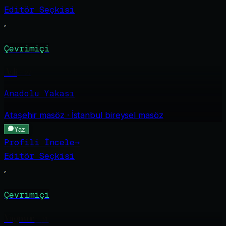
Editör Seçkisi
Çevrimiçi
Asli
·
27
Anadolu Yakası
Ataşehir
masöz · İstanbul bireysel masöz
Yaz
Profili İncele
→
Editör Seçkisi
Çevrimiçi
Yağmur
·
31