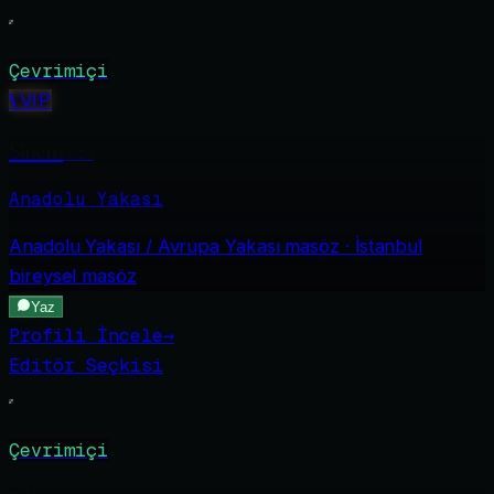
Çevrimiçi
V
VIP
Sinem
·
19
Anadolu Yakası
Anadolu Yakası / Avrupa Yakası
masöz · İstanbul
bireysel masöz
Yaz
Profili İncele
→
Editör Seçkisi
Çevrimiçi