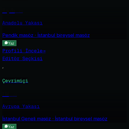
Ilayda
·
26
Anadolu Yakası
Pendik
masöz · İstanbul bireysel masöz
Yaz
Profili İncele
→
Editör Seçkisi
Çevrimiçi
Elif
·
24
Avrupa Yakası
İstanbul Geneli
masöz · İstanbul bireysel masöz
Yaz