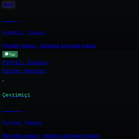
V
VIP
Ecem
·
22
Anadolu Yakası
Pendik
masöz · İstanbul bireysel masöz
Yaz
Profili İncele
→
Editör Seçkisi
Çevrimiçi
Kumsal
·
26
Avrupa Yakası
Beyoğlu
masöz · İstanbul bireysel masöz