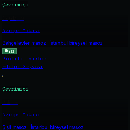
Çevrimiçi
Ceyda
·
23
Avrupa Yakası
Bahçelievler
masöz · İstanbul bireysel masöz
Yaz
Profili İncele
→
Editör Seçkisi
Çevrimiçi
Asli
·
26
Avrupa Yakası
Şişli
masöz · İstanbul bireysel masöz