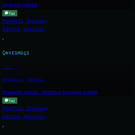
bireysel masöz
Yaz
Profili İncele
→
Editör Seçkisi
Çevrimiçi
Mira
·
27
Anadolu Yakası
Ataşehir
masöz · İstanbul bireysel masöz
Yaz
Profili İncele
→
Editör Seçkisi