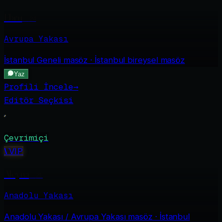
Ebru
·
24
Avrupa Yakası
İstanbul Geneli
masöz · İstanbul bireysel masöz
Yaz
Profili İncele
→
Editör Seçkisi
Çevrimiçi
V
VIP
Aleyna
·
21
Anadolu Yakası
Anadolu Yakası / Avrupa Yakası
masöz · İstanbul