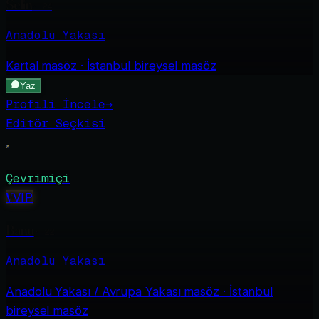
Selin
·
24
Anadolu Yakası
Kartal
masöz · İstanbul bireysel masöz
Yaz
Profili İncele
→
Editör Seçkisi
Çevrimiçi
V
VIP
Banu
·
22
Anadolu Yakası
Anadolu Yakası / Avrupa Yakası
masöz · İstanbul
bireysel masöz