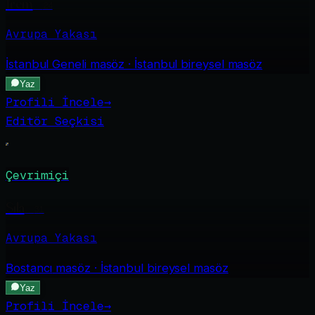
İrem
·
24
Avrupa Yakası
İstanbul Geneli
masöz · İstanbul bireysel masöz
Yaz
Profili İncele
→
Editör Seçkisi
Çevrimiçi
Sıla
·
31
Avrupa Yakası
Bostancı
masöz · İstanbul bireysel masöz
Yaz
Profili İncele
→