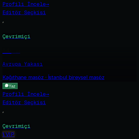
Profili İncele
→
Editör Seçkisi
Çevrimiçi
Jale
·
24
Avrupa Yakası
Kağıthane
masöz · İstanbul bireysel masöz
Yaz
Profili İncele
→
Editör Seçkisi
Çevrimiçi
V
VIP