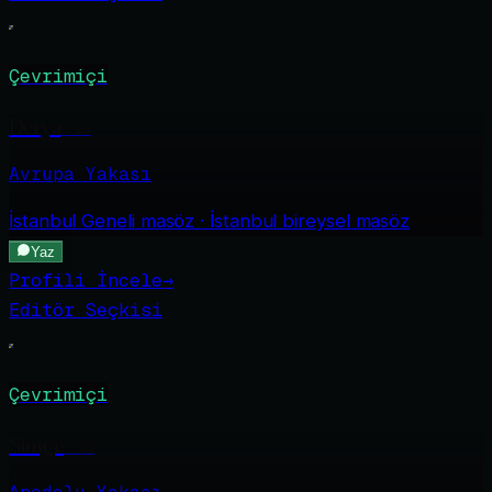
Çevrimiçi
Derya
·
25
Avrupa Yakası
İstanbul Geneli
masöz · İstanbul bireysel masöz
Yaz
Profili İncele
→
Editör Seçkisi
Çevrimiçi
Simge
·
23