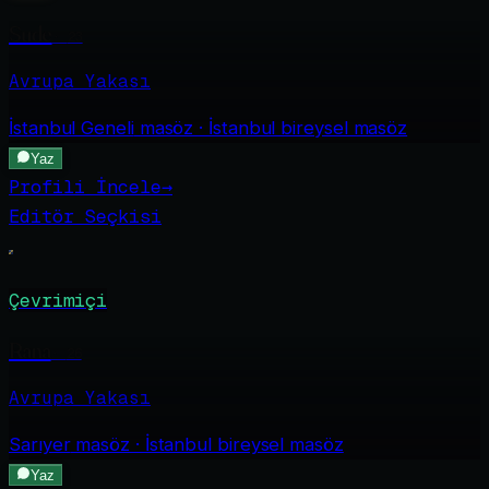
Sude
·
23
Avrupa Yakası
İstanbul Geneli
masöz · İstanbul bireysel masöz
Yaz
Profili İncele
→
Editör Seçkisi
Çevrimiçi
Rana
·
26
Avrupa Yakası
Sarıyer
masöz · İstanbul bireysel masöz
Yaz