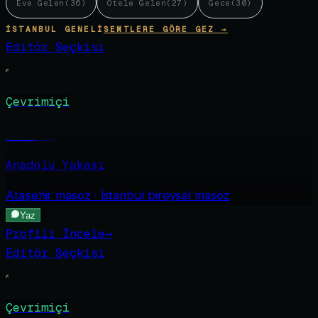
Eve Gelen
(
36
)
Otele Gelen
(
27
)
Gece
(
30
)
İSTANBUL GENELI
SEMTLERE GÖRE GEZ →
Editör Seçkisi
Çevrimiçi
Elena
·
22
Anadolu Yakası
Ataşehir
masöz · İstanbul bireysel masöz
Yaz
Profili İncele
→
Editör Seçkisi
Çevrimiçi