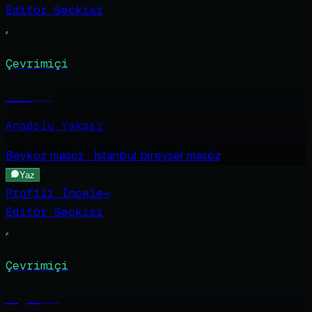
Editör Seçkisi
Çevrimiçi
Alara
·
24
Anadolu Yakası
Beykoz
masöz · İstanbul bireysel masöz
Yaz
Profili İncele
→
Editör Seçkisi
Çevrimiçi
Tugce
·
21