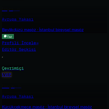
Büşra
·
20
Avrupa Yakası
Beylikdüzü
masöz · İstanbul bireysel masöz
Yaz
Profili İncele
→
Editör Seçkisi
Çevrimiçi
V
VIP
Burçin
·
24
Avrupa Yakası
Küçükçekmece
masöz · İstanbul bireysel masöz