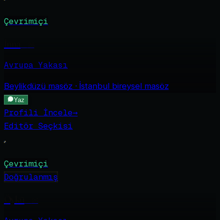
Çevrimiçi
İnna
·
26
Avrupa Yakası
Beylikdüzü
masöz · İstanbul bireysel masöz
Yaz
Profili İncele
→
Editör Seçkisi
Çevrimiçi
Doğrulanmış
Öykü
·
26