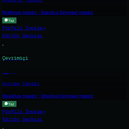
Anadolu Yakası
Maltepe
masöz · İstanbul bireysel masöz
Yaz
Profili İncele
→
Editör Seçkisi
Çevrimiçi
Ela
·
25
Avrupa Yakası
Beşiktaş
masöz · İstanbul bireysel masöz
Yaz
Profili İncele
→
Editör Seçkisi