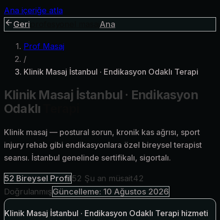
Ana içeriğe atla
Geri
profesyonel masaj
Ana
Prof Masaj
/
Klinik Masaj İstanbul · Endikasyon Odaklı Terapi
Klinik Masaj İstanbul · Endikasyon
Odaklı
Terapi
Klinik masaj — postural sorun, kronik kas ağrısı, sport
injury rehab gibi endikasyonlara özel bireysel terapist
seansı. İstanbul genelinde sertifikalı, sigortalı.
52
Bireysel Profil
52
Şu an müsait
42
Doğrulanmış
Güncelleme:
10 Ağustos 2026
Klinik Masaj İstanbul · Endikasyon Odaklı Terapi hizmeti