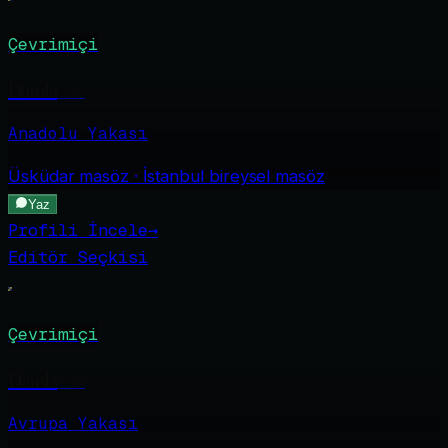
Çevrimiçi
Damla
·
23
Anadolu Yakası
Üsküdar
masöz · İstanbul bireysel masöz
Yaz
Profili İncele
→
Editör Seçkisi
Çevrimiçi
Damla
·
24
Avrupa Yakası