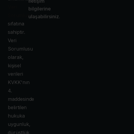
iletişim
Veri
bilgilerine
Sorumlusu
ulaşabilirsiniz.
sıfatına
sahiptir.
Veri
Sorumlusu
olarak,
kişisel
verileri
KVKK'nın
4.
maddesinde
belirtilen
hukuka
uygunluk,
dürüstlük,