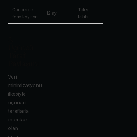
Concierge
Talep
12 ay
form kayıtları
takibi
5.
Üçüncü
Taraf
Paylaşımı
Veri
minimizasyonu
ilkesiyle,
üçüncü
taraflarla
mümkün
olan
en az