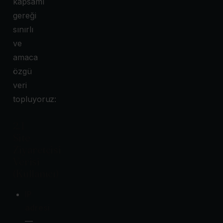
kapsamı
gereği
sınırlı
ve
amaca
özgü
veri
topluyoruz:
2.1
Site
Ziyaretçisi
Verisi
(Kullanıcı)
IP
adresi
—