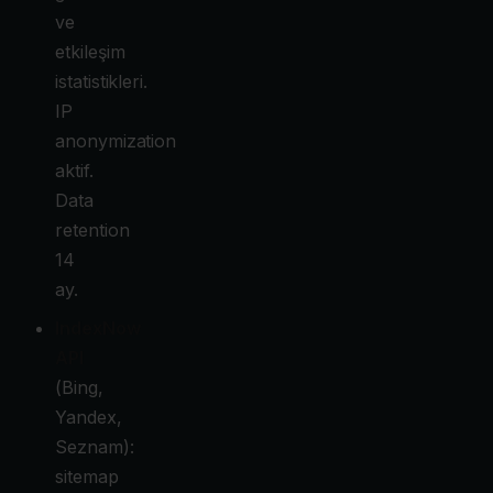
ve
etkileşim
istatistikleri.
IP
anonymization
aktif.
Data
retention
14
ay.
IndexNow
API
(Bing,
Yandex,
Seznam):
sitemap