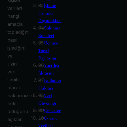
kişisel
03
İşleme
verileri
Hukuki
hangi
Dayanakları
amaçla
04
Saklama
topladığını,
Süreleri
nasıl
05
Üçüncü
işlediğini
Taraf
ve
Paylaşımı
sizin
06
Yurtdışı
veri
Aktarım
sahibi
07
Kullanıcı
olarak
Hakları
08
Veri
haklarınızın
Güvenliği
neler
09
Çerezler
olduğunu
10
Çocuk
açıklar.
Verileri