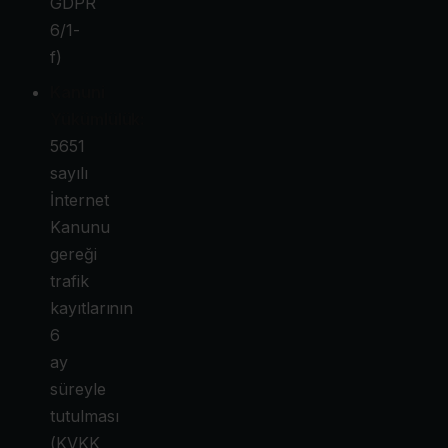
GDPR
6/1-
f)
Kanuni
Yükümlülük:
5651
sayılı
İnternet
Kanunu
gereği
trafik
kayıtlarının
6
ay
süreyle
tutulması
(KVKK