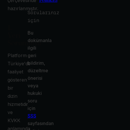
Politikası
çerçevesinde
hazırlanmıştır.
Sorularınız
için
1.
Bu
Veri
dokümanla
Sorumlusu
ilgili
Platform
geri
bildirim,
Türkiye'de
düzeltme
faaliyet
önerisi
gösteren
veya
bir
hukuki
dizin
soru
hizmetidir
için
ve
SSS
KVKK
sayfasından
anlamında