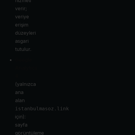
hizmeti
verir;
veriye
erişim
düzeyleri
asgari
tutulur.
Google
Analytics
4
(yalnızca
ana
alan
istanbulmasoz.link
için):
sayfa
görüntüleme