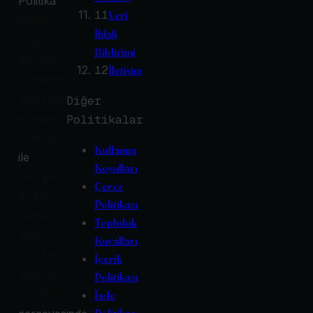
Politika
11
Veri
6698
İhlali
sayılı
Bildirimi
Kişisel
12
İletişim
Verilerin
Korunması
Diğer
Kanunu
Politikalar
(KVKK)
Kullanım
ile
Koşulları
Avrupa
Çerez
Birliği
Politikası
Genel
Topluluk
Veri
Kuralları
Koruma
İçerik
Tüzüğü
Politikası
(GDPR)
İade