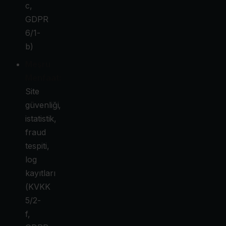
c,
GDPR
6/1-
b)
Meşru
Menfaat:
Site
güvenliği,
istatistik,
fraud
tespiti,
log
kayıtları
(KVKK
5/2-
f,