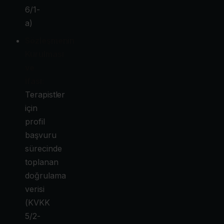
6/1-
a)
Sözleşmenin
Kurulması
ve
İfası:
Terapistler
için
profil
başvuru
sürecinde
toplanan
doğrulama
verisi
(KVKK
5/2-