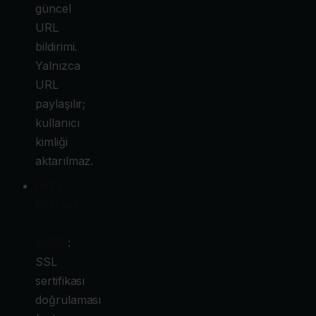
güncel
URL
bildirimi.
Yalnızca
URL
paylaşılır;
kullanıcı
kimliği
aktarılmaz.
Let's
Encrypt
/
ACME
:
SSL
sertifikası
doğrulaması