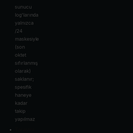
sunucu
log'larında
yalnızca
/24
maskesiyle
(son
oktet
sıfırlanmış
olarak)
saklanır;
spesifik
haneye
kadar
takip
yapılmaz
Tarayıcı