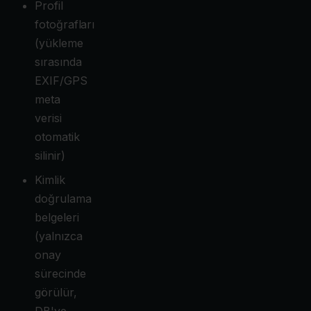
Profil
fotoğrafları
(yükleme
sırasında
EXIF/GPS
meta
verisi
otomatik
silinir)
Kimlik
doğrulama
belgeleri
(yalnızca
onay
sürecinde
görülür,
DB'ye