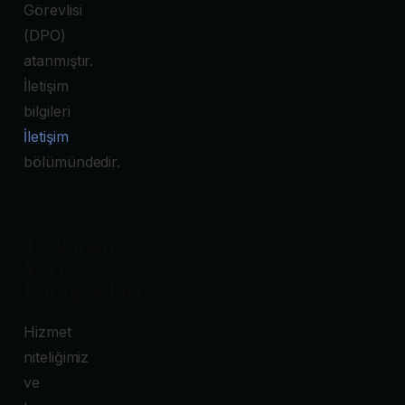
Görevlisi
(DPO)
atanmıştır.
İletişim
bilgileri
İletişim
bölümündedir.
2.
Toplanan
Veri
Kategorileri
Hizmet
niteliğimiz
ve