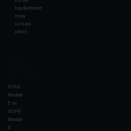
kaydedilmez;
onay
sonrası
silinir)
3.
İşleme
Hukuki
Dayanakları
KVKK
Madde
5 ve
GDPR
Madde
6