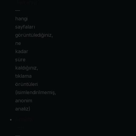
davranışı
—
hangi
sayfaları
görüntülediğiniz,
ne
kadar
süre
kaldığınız,
tıklama
örüntüleri
(isimlendirilmemiş,
anonim
analiz)
Analitik
veri
—