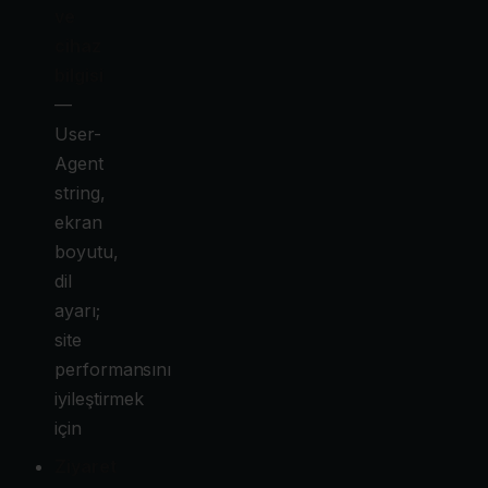
ve
cihaz
bilgisi
—
User-
Agent
string,
ekran
boyutu,
dil
ayarı;
site
performansını
iyileştirmek
için
Ziyaret