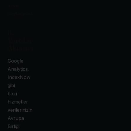
veya
paylaşmaz.
6.
Yurtdışı
Aktarım
Google
Analytics,
IndexNow
gibi
bazı
hizmetler
verilerinizin
Avrupa
Birliği