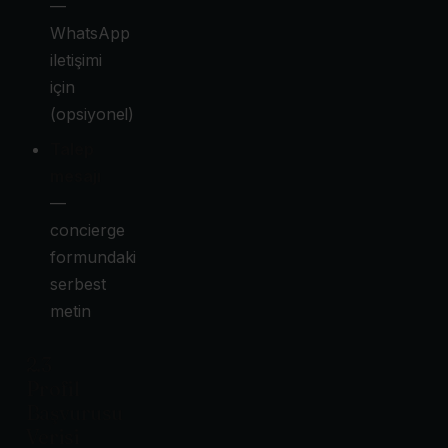
—
WhatsApp
iletişimi
için
(opsiyonel)
Talep
mesajı
—
concierge
formundaki
serbest
metin
2.3
Profil
Başvurusu
Verisi