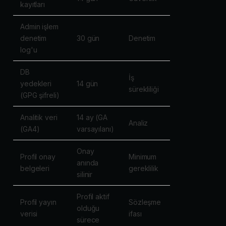
kayıtları
Admin işlem
denetim
30 gün
Denetim
log'u
DB
İş
yedekleri
14 gün
sürekliliği
(GPG şifreli)
Analitik veri
14 ay (GA
Analiz
(GA4)
varsayılanı)
Onay
Profil onay
Minimum
anında
belgeleri
gereklilik
silinir
Profil aktif
Profil yayın
Sözleşme
olduğu
verisi
ifası
sürece