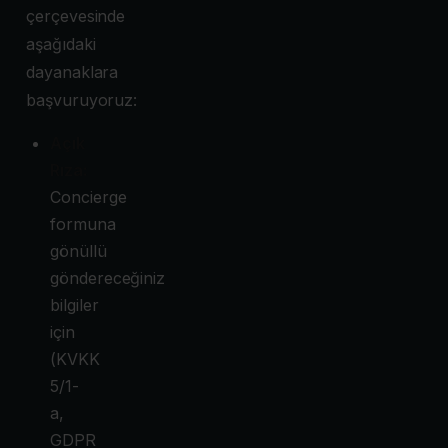
çerçevesinde
aşağıdaki
dayanaklara
başvuruyoruz:
Açık
Rıza:
Concierge
formuna
gönüllü
göndereceğiniz
bilgiler
için
(KVKK
5/1-
a,
GDPR