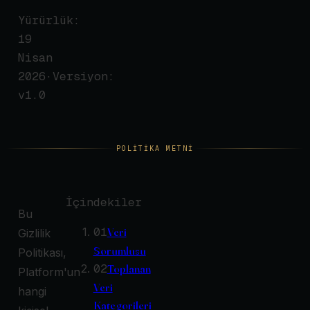
Yürürlük:
19
Nisan
2026
·
Versiyon:
v
1.0
POLİTİKA METNİ
İçindekiler
Bu
01
Veri
Gizlilik
Sorumlusu
Politikası,
02
Toplanan
Platform'un
Veri
hangi
Kategorileri