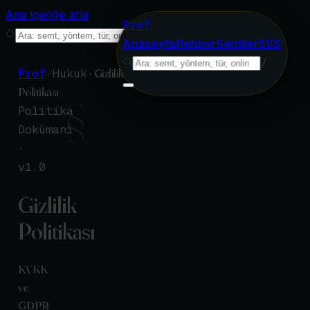
Ana içeriğe atla
Prof
/
Anasayfa
Rehber
Semtler
SSS
/
Prof
·
Hukuk
·
Gizlilik
Politikası
§
Politika
Dokümanı
·
v
1.0
Gizlilik
Politikası
KVKK
ve
GDPR