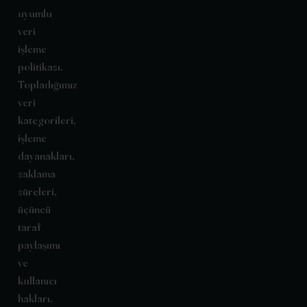
uyumlu
veri
işleme
politikası.
Topladığımız
veri
kategorileri,
işleme
dayanakları,
saklama
süreleri,
üçüncü
taraf
paylaşımı
ve
kullanıcı
hakları.