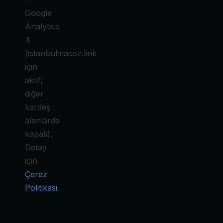
Google
Analytics
4
(istanbulmasoz.link
için
aktif;
diğer
kardeş
alanlarda
kapalı).
Detay
için
Çerez
Politikası
.
2.2