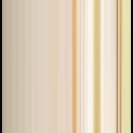
söyleyebilirim
ki
teorik
açıklama
tek
başına
yetmiyor;
saha
pratiğinden
gelen
küçük
detaylar
tercih
kalitesini
belirleyen
ana
faktör