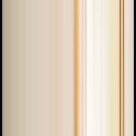
dayanır.
Güncelleme:
25
Temmuz
2026
Refleksoloji
nedir?
Refleksoloji,
ayakların
belirli
noktalarına
uygulanan
basınçla
vücuttaki
enerji