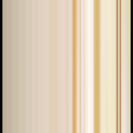
düzgünce
ölçüldü.
Tıbbi
tedavi
yerine
geçmez
ama
destekleyici
terapide
etkili.
İstanbul
wellness
sektöründe
de bu
çerçevede
sunuluyor.