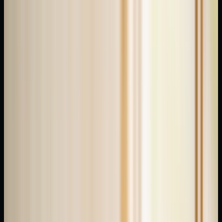
basınçla
vücuttaki
enerji
dengesinin
sağlanmasını
ve
çeşitli
sağlık
sorunlarının
hafifletilmesini
amaçlayan
bir
masaj
tekniğidir.
Refleksoloji
İstanbul'da
arıyor