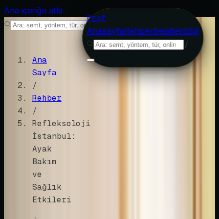
Ana içeriğe atla
Prof
/
Anasayfa
Rehber
Semtler
SSS
/
Ana
Sayfa
/
Rehber
/
Refleksoloji
İstanbul:
Ayak
Bakım
ve
Sağlık
Etkileri