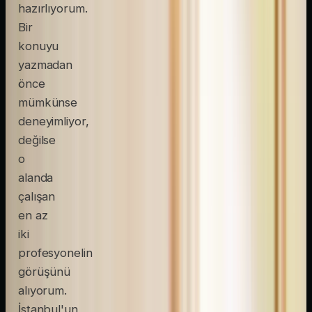
hazırlıyorum.
Bir
konuyu
yazmadan
önce
mümkünse
deneyimliyor,
değilse
o
alanda
çalışan
en az
iki
profesyonelin
görüşünü
alıyorum.
İstanbul'un