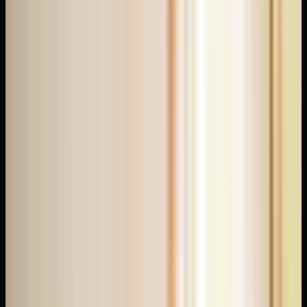
olarak
İstanbul'un
dört
farklı
refleksolog'unu
test
ettim
— bu
rehberde
refleksoloji
tekniğini,
neye
yaradığını
ve
güvenilir
uygulayıcıyı
nasıl