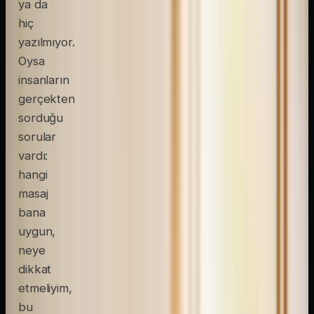
ya da
hiç
yazılmıyor.
Oysa
insanların
gerçekten
sorduğu
sorular
vardı:
hangi
masaj
bana
uygun,
neye
dikkat
etmeliyim,
bu