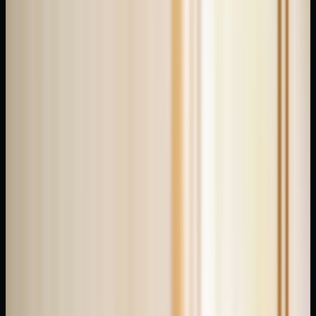
musunuz?
Bu
eski
Çin-
Mısır
kökenli
teknik,
ayak
ve
eldeki
belirli
baskı
noktalarını
uyararak
organ
sistemlerini
destekleme
prensibine