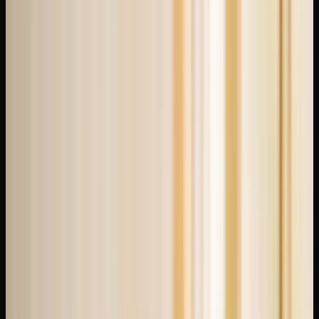
Kendim
de bu
süreci
yıllardır
takip
ediyorum
ve
örnek
dağılımı
sürekli
olarak
benzer
pattern'lere
yöneliyor.
Yaşadığım
örneklere
dayanarak