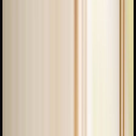
Kısa
Cevap
·
Editör
Özeti
Refleksoloji
nedir?
Refleksoloji
nedir?
Refleksoloji,
ayakların
belirli
noktalarına
uygulanan