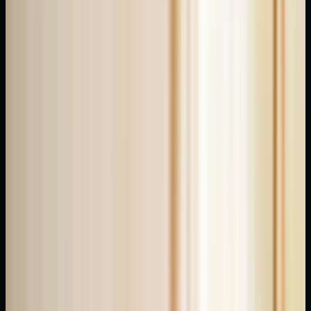
Çin-
Mısır
kökenli
teknik,
ayak
ve
eldeki
belirli
baskı
noktalarını
uyararak
organ
sistemlerini
destekleme
prensibine
dayanır.
Editör