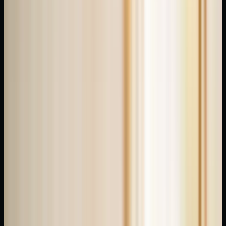
dengesinin
sağlanmasını
ve
çeşitli
sağlık
sorunlarının
hafifletilmesini
amaçlayan
bir
masaj
tekniğidir.
Refleksoloji
İstanbul'da
arıyor
musunuz?
Bu
eski