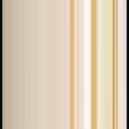
olarak
fark
ettim.
İlk
seansımda
dikkat
ettiğim
bir
nokta
vardı:
kullanıcılar
genelde
teknik
kategori
yerine
seans
formatına
odaklanıyor.