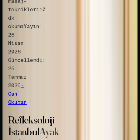
masaj-
teknikleri
10
dk
okuma
Yayın:
26
Nisan
2026
·
Güncellendi:
25
Temmuz
2026
·
Can
Okutan
Refleksoloji
İstanbul
Ayak