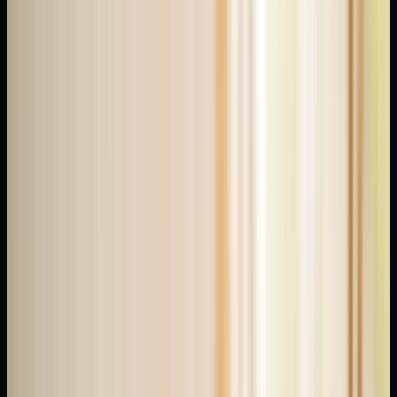
vücudun
belirli
organ
ve
sistemlerine
"harita-
bağlı"
olduğu
hipotezine
dayanır.
Örneğin,
ayağın
tabanının
arka
kısmı
boyun-
omurga
ile,