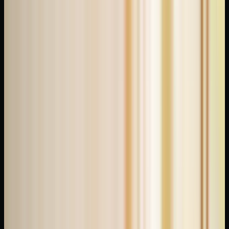
konumuna
geçiyor.
Bilim
açısından
refleksolojinin
etkilerine
dair
karma
kanıtlar
var —
kortizol
düşüşü,
parasympathetic
aktivasyon
ve
subjektif
rahatlama