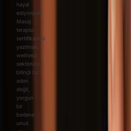
hayal
ediyordum.
Masaj
terapisi
sertifikasına
yazılmak,
wellness
sektörüne
bilinçli bir
adım
değil,
yorgun
bir
bedene
umut