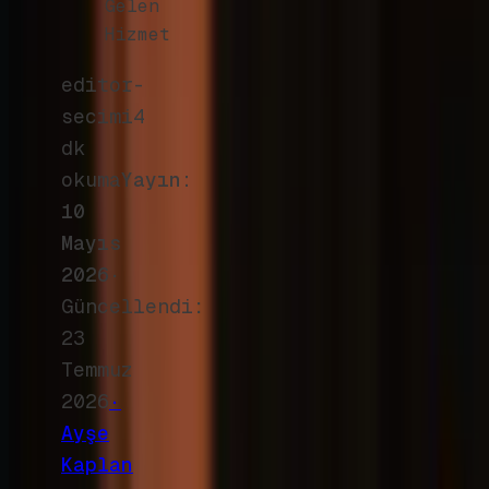
Gelen
Hizmet
editor-
secimi
4
dk
okuma
Yayın:
10
Mayıs
2026
·
Güncellendi:
23
Temmuz
2026
·
Ayşe
Kaplan