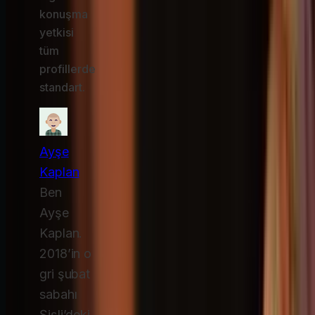
konuşma
yetkisi
tüm
profillerde
standart.
Ayşe
Kaplan
Ben
Ayşe
Kaplan.
2018’in o
gri şubat
sabahı
Şişli’deki