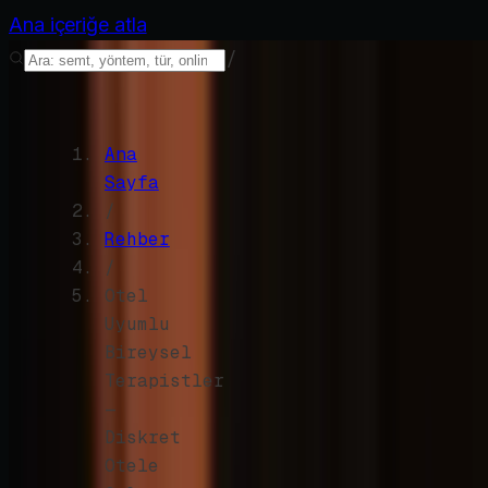
Ana içeriğe atla
/
Ana
Sayfa
/
Rehber
/
Otel
Uyumlu
Bireysel
Terapistler
—
Diskret
Otele