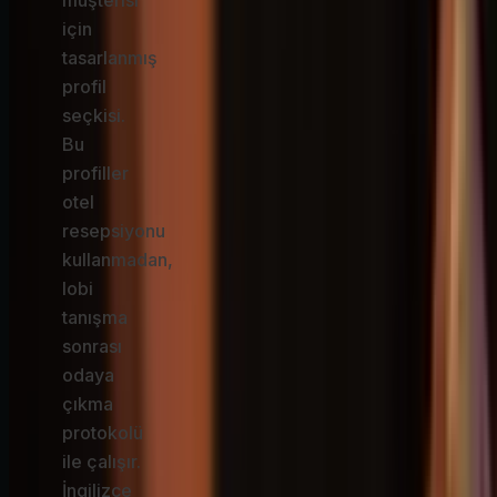
müşterisi
için
tasarlanmış
profil
seçkisi.
Bu
profiller
otel
resepsiyonu
kullanmadan,
lobi
tanışma
sonrası
odaya
çıkma
protokolü
ile çalışır.
İngilizce