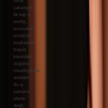
olma
çabasıydı.
İlk kez o
sınıfta,
avucumun
içinde bir
başkasının
trapez
kasındaki
düğümü
hissettiğimde
anladım:
Bu iş
yalnızca
ellerle
değil,