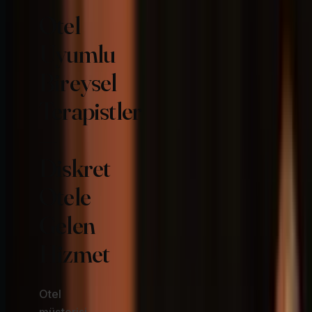
Otel
Uyumlu
Bireysel
Terapistler
—
Diskret
Otele
Gelen
Hizmet
Otel