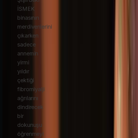
İSMEK
binasının
merdivenlerini
çıkarken
sadece
annemin
yirmi
yıldır
çektiği
fibromiyalji
ağrılarını
dindirecek
bir
dokunuşu
öğrenmeyi