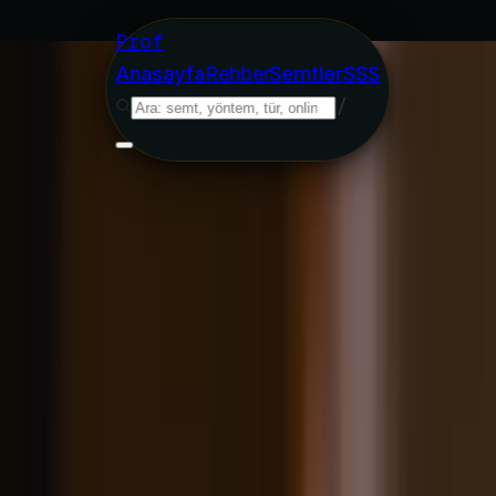
Prof
Anasayfa
Rehber
Semtler
SSS
/