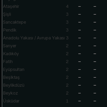
4
—
—
Ataşehir
3
—
—
Şişli
3
—
—
Sancaktepe
3
—
—
Pendik
3
—
—
Anadolu Yakası / Avrupa Yakası
2
—
—
Sarıyer
2
—
—
Kadıköy
2
—
—
Fatih
2
—
—
Eyüpsultan
2
—
—
Beşiktaş
2
—
—
Beylikdüzü
2
—
—
Beykoz
1
—
—
Üsküdar