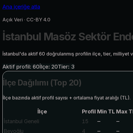
Ana içeriğe atla
Açık Veri · CC-BY 4.0
İstanbul Masöz Sektör En
İstanbul'da aktif
60
doğrulanmış profilin ilçe, tier, milliyet
Aktif profil:
60
İlçe:
20
Tier:
3
İlçe Dağılımı (Top 20)
İlçe bazında aktif profil sayısı + ortalama fiyat aralığı (TL).
İlçe
Profil
Min TL
Max T
15
—
—
İstanbul Geneli
4
—
—
Beyoğlu