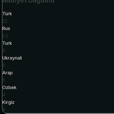
Milliyet Dağılımı
Türk
21
Rus
13
Turk
8
Ukraynali
5
Arap
5
Ozbek
4
Kirgiz
4