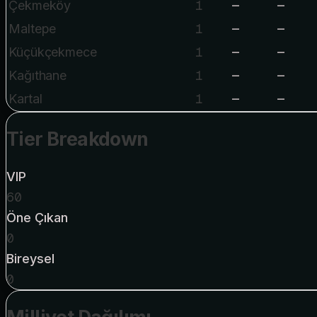
1
—
—
Çekmeköy
1
—
—
Maltepe
1
—
—
Küçükçekmece
1
—
—
Kağıthane
1
—
—
Kartal
Tier Breakdown
VIP
60
Öne Çıkan
0
Bireysel
0